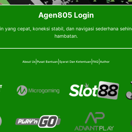
Agen805 Login
in yang cepat, koneksi stabil, dan navigasi sederhana se
hambatan.
|
|
|
|
About Us
Pusat Bantuan
Syarat Dan Ketentuan
FAQ
Author