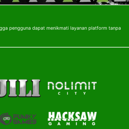
hingga pengguna dapat menikmati layanan platform tanpa