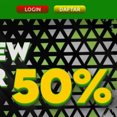
LOGIN
DAFTAR