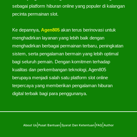
sebagai platform hiburan online yang populer di kalangan
pecinta permainan slot.
Ke depannya,
Agen805
akan terus berinovasi untuk
menghadirkan layanan yang lebih baik dengan
menghadirkan berbagai permainan terbaru, peningkatan
sistem, serta pengalaman bermain yang lebih optimal
bagi seluruh pemain. Dengan komitmen terhadap
kualitas dan perkembangan teknologi, Agen805
berupaya menjadi salah satu platform slot online
terpercaya yang memberikan pengalaman hiburan
digital terbaik bagi para penggunanya.
|
|
|
|
About Us
Pusat Bantuan
Syarat Dan Ketentuan
FAQ
Author