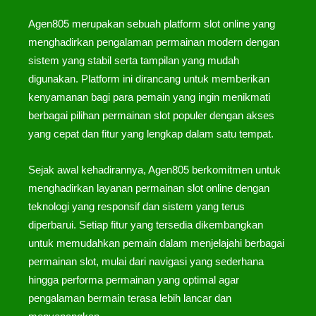
Agen805 merupakan sebuah platform slot online yang
menghadirkan pengalaman permainan modern dengan
sistem yang stabil serta tampilan yang mudah
digunakan. Platform ini dirancang untuk memberikan
kenyamanan bagi para pemain yang ingin menikmati
berbagai pilihan permainan slot populer dengan akses
yang cepat dan fitur yang lengkap dalam satu tempat.
Sejak awal kehadirannya, Agen805 berkomitmen untuk
menghadirkan layanan permainan slot online dengan
teknologi yang responsif dan sistem yang terus
diperbarui. Setiap fitur yang tersedia dikembangkan
untuk memudahkan pemain dalam menjelajahi berbagai
permainan slot, mulai dari navigasi yang sederhana
hingga performa permainan yang optimal agar
pengalaman bermain terasa lebih lancar dan